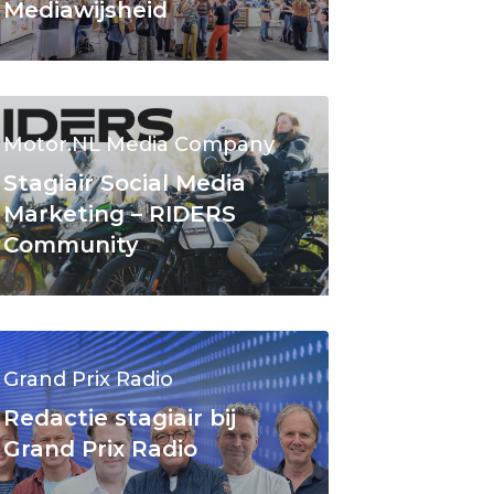
Mediawijsheid
Motor.NL Media Company
Stagiair Social Media
Marketing – RIDERS
Community
Grand Prix Radio
Redactie stagiair bij
Grand Prix Radio