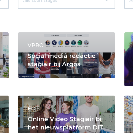
VPRO
Social media redactie
stagiair bij Argos
EO
Online Video Stagiair bij
het nieuwsplatform DIT