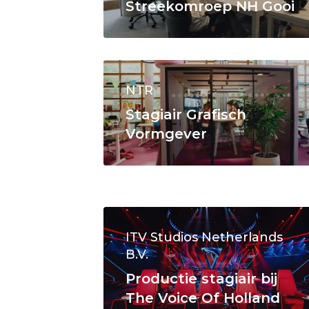
Streekomroep NH Gooi
NTR
Stagiair Grafisch
Vormgever
ITV Studios Netherlands
B.V.
Productie stagiair bij
The Voice Of Holland