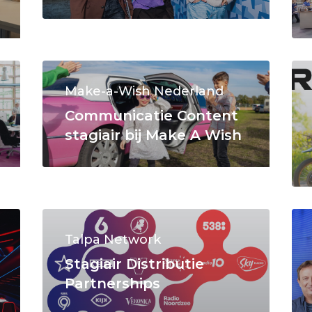
Make-a-Wish Nederland
Communicatie Content
stagiair bij Make A Wish
Talpa Network
Stagiair Distributie
Partnerships