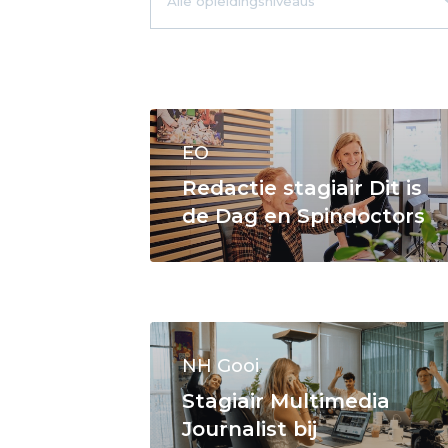
EO
Redactie stagiair Dit is
de Dag en Spindoctors
NH Gooi
Stagiair Multimedia
Journalist bij