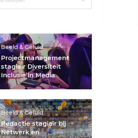
Beeld & Geluid
Projectmanagement
stagiair Diversiteit
Inclusie in Media
Beeld & Geluid
Redactie stagiair bij
Netwerk en