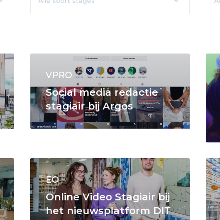
VPRO
Social media redactie
stagiair bij Argos
EO
Online Video Stagiair bij
het nieuwsplatform DIT