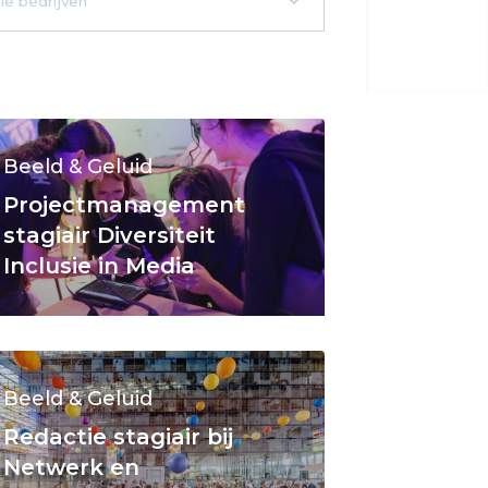
Beeld & Geluid
Projectmanagement
stagiair Diversiteit
Inclusie in Media
Beeld & Geluid
Redactie stagiair bij
Netwerk en