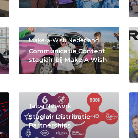
Make-a-Wish Nederland
Communicatie Content
stagiair bij Make A Wish
Talpa Network
Stagiair Distributie
Partnerships