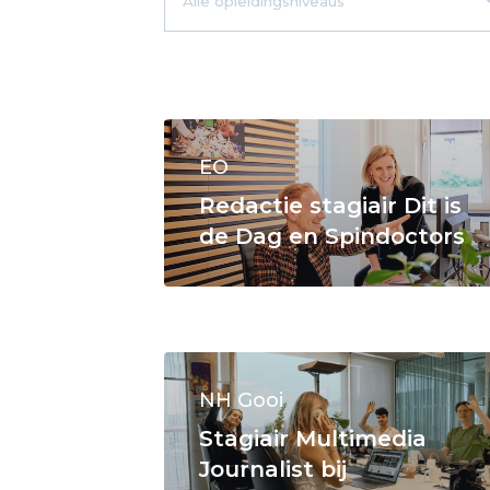
EO
Redactie stagiair Dit is
de Dag en Spindoctors
NH Gooi
Stagiair Multimedia
Journalist bij