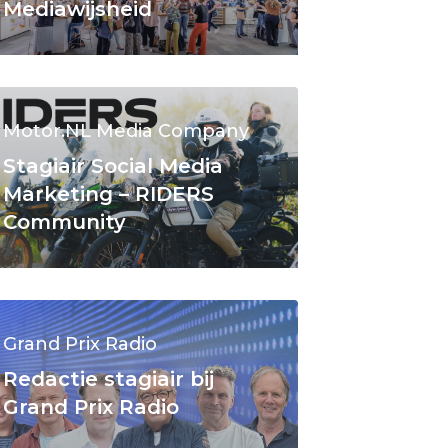
Mediawijsheid
Motor.NL Media Company
Stagiair Social Media
Marketing – RIDERS
Community
Grand Prix Radio
Redactie stagiair bij
Grand Prix Radio