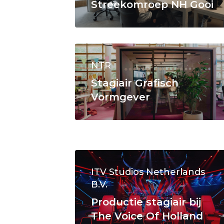
Streekomroep NH Gooi
NTR
Stagiair Grafisch
Vormgever
ITV Studios Netherlands
B.V.
Productie stagiair bij
The Voice Of Holland