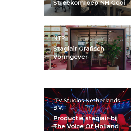
Streekomroep NH Gooi
NTR
Stagiair Grafisch
Vormgever
ITV Studios Netherlands
B.V.
Productie stagiair bij
The Voice Of Holland