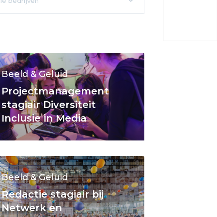
Beeld & Geluid
Projectmanagement
stagiair Diversiteit
Inclusie in Media
Beeld & Geluid
Redactie stagiair bij
Netwerk en