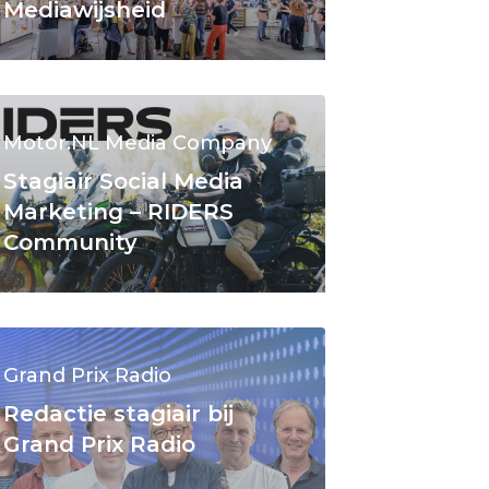
Mediawijsheid
Motor.NL Media Company
Stagiair Social Media
Marketing – RIDERS
Community
Grand Prix Radio
Redactie stagiair bij
Grand Prix Radio