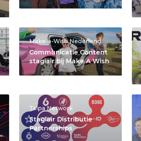
Make-a-Wish Nederland
Communicatie Content
stagiair bij Make A Wish
Talpa Network
Stagiair Distributie
Partnerships