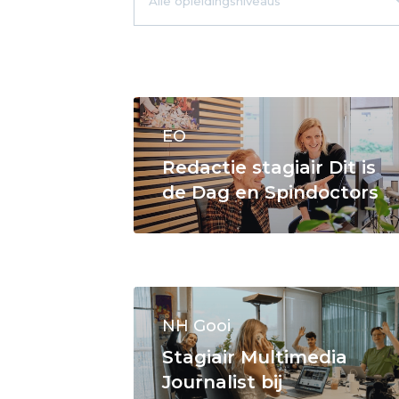
EO
Redactie stagiair Dit is
de Dag en Spindoctors
NH Gooi
Stagiair Multimedia
Journalist bij