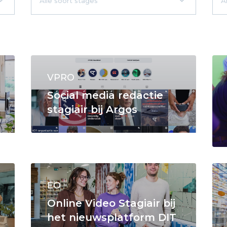
VPRO
Social media redactie
stagiair bij Argos
EO
Online Video Stagiair bij
het nieuwsplatform DIT