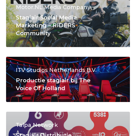
Motor.NL Media Company
Stagiair Social Media
Marketing – RIDERS
Community
ITV Studios Netherlands B.V.
Productie stagiair bij The
Voice Of Holland
Talpa Network
Stagiair Distributie