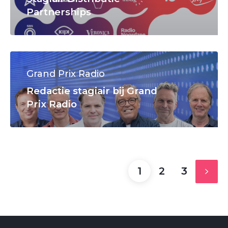
Partnerships
Grand Prix Radio
Redactie stagiair bij Grand
Prix Radio
1
2
3