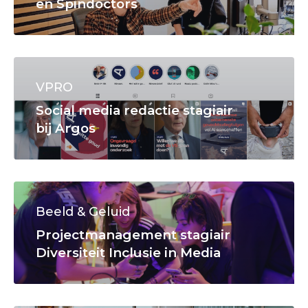
en Spindoctors
VPRO
Social media redactie stagiair
bij Argos
Beeld & Geluid
Projectmanagement stagiair
Diversiteit Inclusie in Media