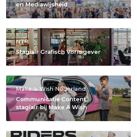
en Mediawijsheid
NTR
Stagiair Grafisch Vormgever
Make-a-Wish Nederland
Communicatie Content
stagiair bij Make A Wish