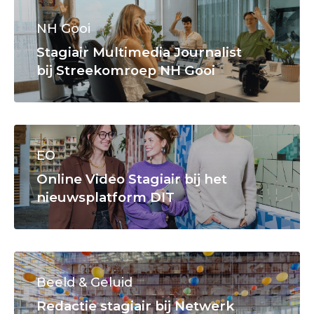
NH Gooi
Stagiair Multimedia Journalist
bij Streekomroep NH Gooi
EO
Online Video Stagiair bij het
nieuwsplatform DIT
Beeld & Geluid
Redactie stagiair bij Netwerk