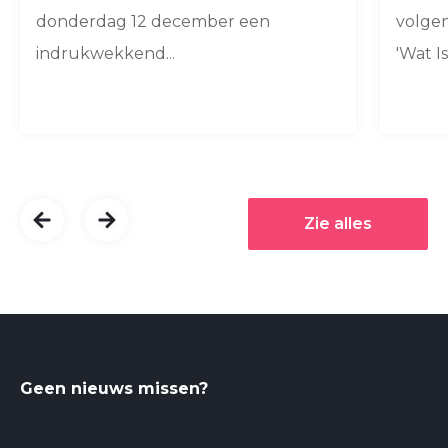
donderdag 12 december een
volge
indrukwekkend...
'Wat Is
Zie alles
Geen nieuws missen?