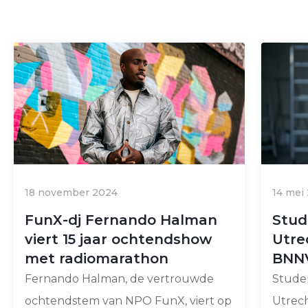
18 november 2024
14 mei
FunX-dj Fernando Halman
Stud
viert 15 jaar ochtendshow
Utre
met radiomarathon
BNN
Fernando Halman, de vertrouwde
Stude
ochtendstem van NPO FunX, viert op
Utrec