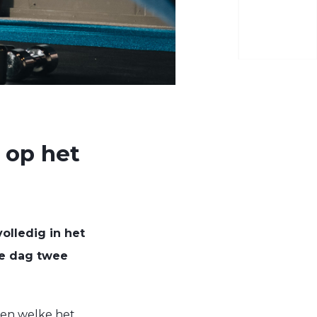
 op het
olledig in het
ke dag twee
jken welke het