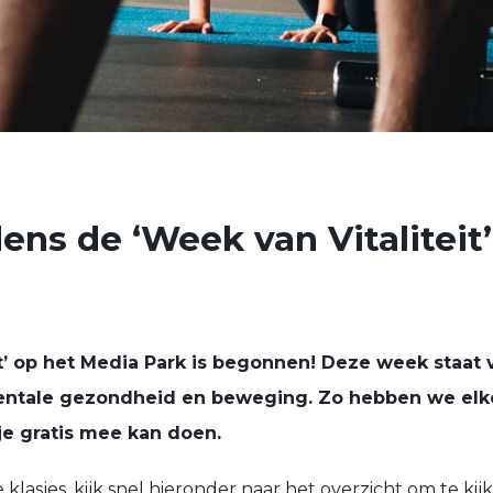
ns de ‘Week van Vitaliteit’
t’ op het Media Park is begonnen! Deze week staat v
entale gezondheid en beweging. Zo hebben we el
je gratis mee kan doen.
e klasjes, kijk snel hieronder naar het overzicht om te ki