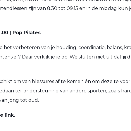
chtendlessen zijn van 8.30 tot 09.15 en in de middag ku
00 | Pop Pilates
op het verbeteren van je houding, coördinatie, balans, krach
ntensief? Daar verkijk je je op. We sluiten niet uit dat ji
geschikt om van blessures af te komen én om deze te v
edaan ter ondersteuning van andere sporten, zoals hardl
van jong tot oud.
e link
.