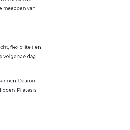
n je meedoen van
t, flexibiliteit en
j de volgende dag
oorkomen. Daarom
open. Pilates is