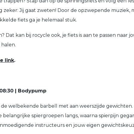
te trappen? Stap dan op de spinningsfiets en volg een les
ng zeker: Jij gaat zweten! Door de opzwepende muziek,
kkelde fiets ga je helemaal stuk.
? Dat kan bij rocycle ook, je fiets is aan te passen naar 
l halen.
e link
.
08:30 | Bodypump
 de welbekende barbell met aan weerszijde gewichten.
e belangrijke spiergroepen langs, waarna spierpijn gega
aanmoedigende instructeurs en jouw eigen gewichtskeu