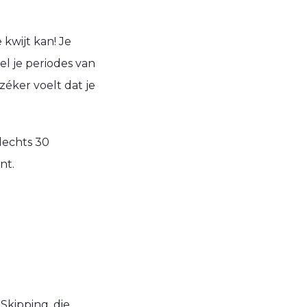
 kwijt kan! Je
el je periodes van
zéker voelt dat je
lechts 30
nt.
Skipping, die