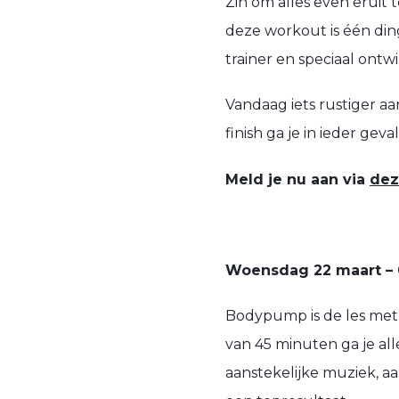
Zin om alles even eruit 
deze workout is één di
trainer en speciaal ontwi
Vandaag iets rustiger aan
finish ga je in ieder geva
Meld je nu aan via
dez
Woensdag 22 maart – 
Bodypump is de les met
van 45 minuten ga je all
aanstekelijke muziek, 