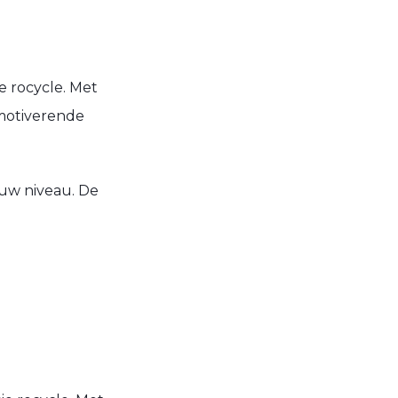
e rocycle. Met
 motiverende
jouw niveau. De