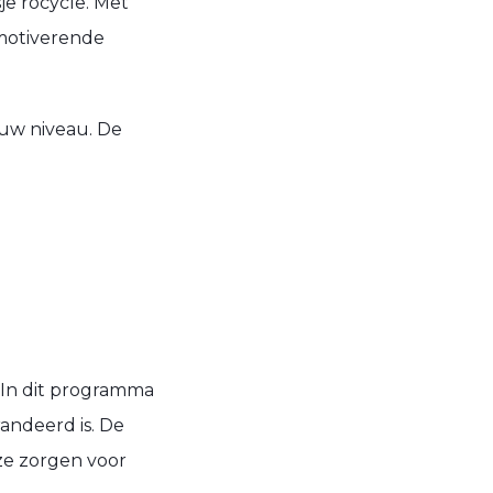
je rocycle. Met
 motiverende
jouw niveau. De
 In dit programma
randeerd is. De
ze zorgen voor