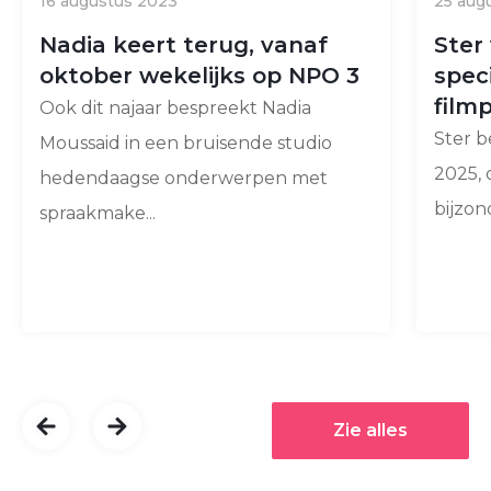
16 augustus 2023
25 aug
Nadia keert terug, vanaf
Ster
oktober wekelijks op NPO 3
spec
filmp
Ook dit najaar bespreekt Nadia
Ster b
Moussaid in een bruisende studio
2025, 
hedendaagse onderwerpen met
bijzon
spraakmake...
Zie alles