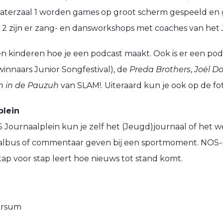
eaterzaal 1 worden games op groot scherm gespeeld en g
l 2 zijn er zang- en dansworkshops met coaches van het
n kinderen hoe je een podcast maakt. Ook is er een 
winnaars Junior Songfestival), de
Preda Brothers
,
Joël D
 in de Pauzuh
van SLAM!. Uiteraard kun je ook op de f
plein
Journaalplein kun je zelf het (Jeugd)journaal of het w
albus of commentaar geven bij een sportmoment. NOS-
ap voor stap leert hoe nieuws tot stand komt.
versum