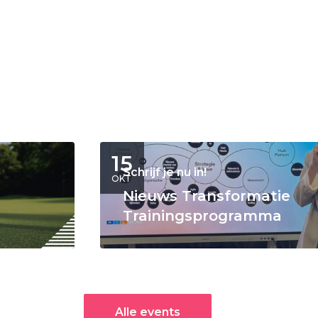
15
Schrijf je nu in!
OKT
Nieuws Transformatie
Trainingsprogramma
Alle events