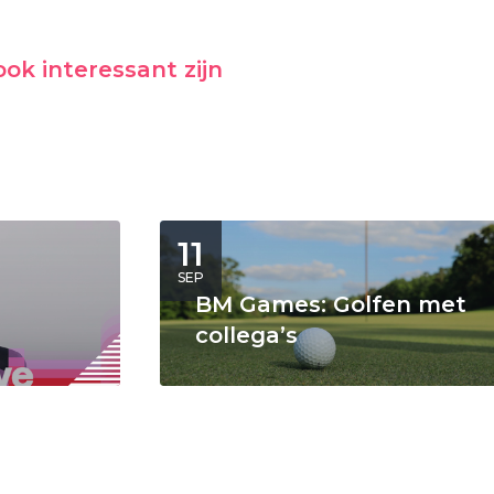
ok interessant zijn
11
SEP
BM Games: Golfen met
collega’s