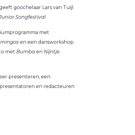
eeft goochelaar Lars van Tuijl
Junior Songfestival
.
podiumprogramma met
omingos
en een dansworkshop.
oto met
Bumba
en
Nijntje
.
eer presenteren, een
presentatoren en redacteuren