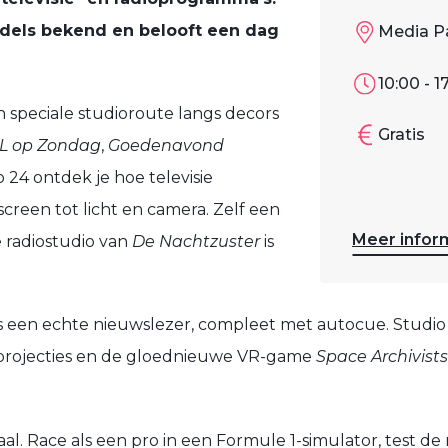
dels bekend en belooft een dag
Media Pa
10:00 - 1
peciale studioroute langs decors
Gratis
 op Zondag
,
Goedenavond
io 24 ontdek je hoe televisie
creen tot licht en camera. Zelf een
Meer infor
 radiostudio van
De Nachtzuster
is
als een echte nieuwslezer, compleet met autocue. Studi
-projecties en de gloednieuwe VR-game
Space Archivists
aal. Race als een pro in een Formule 1-simulator, test d