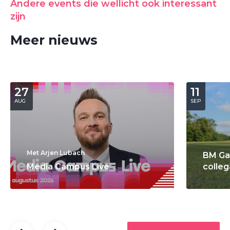
Andere events die wellicht ook interessant
zijn
Meer nieuws
27
11
AUG
SEP
Met Arjen Lubach
BM Ga
Media Campus Live
colleg