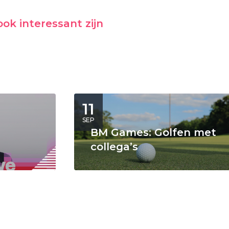
ok interessant zijn
11
SEP
BM Games: Golfen met
collega’s