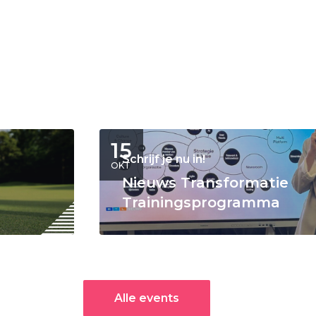
15
Schrijf je nu in!
OKT
Nieuws Transformatie
Trainingsprogramma
Alle events