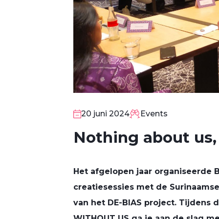
20 juni 2024
Events
Nothing about us,
20
JUN
Het afgelopen jaar organiseerde 
creatiesessies met de Surinaams
van het DE-BIAS project. Tijden
WITHOUT US ga je aan de slag met