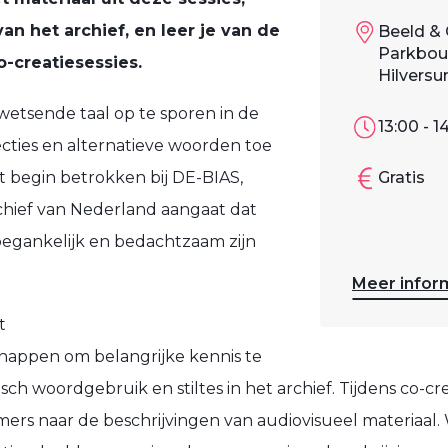
van het archief, en leer je van de
Beeld & 
Parkboul
o-creatiesessies.
Hilvers
etsende taal op te sporen in de
13:00 - 1
cties en alternatieve woorden toe
et begin betrokken bij DE-BIAS,
Gratis
chief van Nederland aangaat dat
oegankelijk en bedachtzaam zijn
Meer infor
t
ppen om belangrijke kennis te
ch woordgebruik en stiltes in het archief. Tijdens co-c
rs naar de beschrijvingen van audiovisueel materiaal