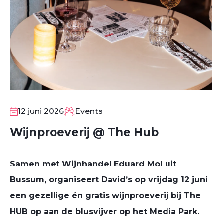
12 juni 2026
Events
Wijnproeverij @ The Hub
12
Samen met
Wijnhandel Eduard Mol
uit
JUN
Bussum, organiseert David’s op vrijdag 12 juni
een gezellige én gratis wijnproeverij bij
The
HUB
op aan de blusvijver op het Media Park.