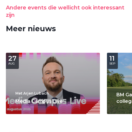
Andere events die wellicht ook interessant
zijn
Meer nieuws
27
11
AUG
SEP
Met Arjen Lubach
BM Ga
Media Campus Live
colleg