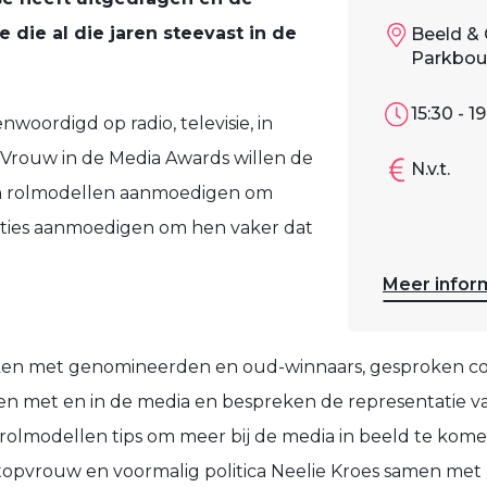
die al die jaren steevast in de
Beeld & 
Parkboul
15:30 - 1
woordigd op radio, televisie, in
e Vrouw in de Media Awards willen de
N.v.t.
en rolmodellen aanmoedigen om
acties aanmoedigen om hen vaker dat
Meer infor
en met genomineerden en oud-winnaars, gesproken col
gen met en in de media en bespreken de representatie
rolmodellen tips om meer bij de media in beeld te ko
opvrouw en voormalig politica Neelie Kroes samen met 