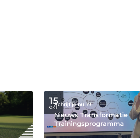
15
Schrijf je nu in!
OKT
Nieuws Transformatie
Trainingsprogramma