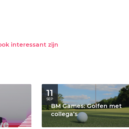
ok interessant zijn
11
SEP
BM Games: Golfen met
collega’s