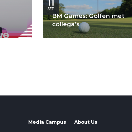
11
SEP
BM Games: Golfen met
collega’s
Media Campus
About Us