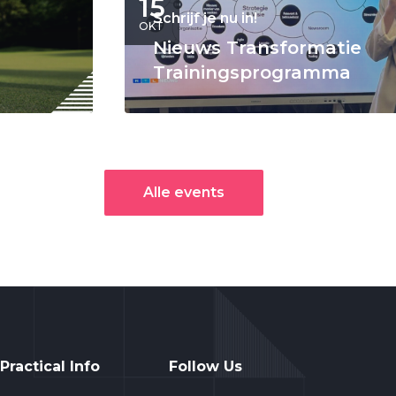
15
Schrijf je nu in!
OKT
Nieuws Transformatie
Trainingsprogramma
Alle events
Practical Info
Follow Us