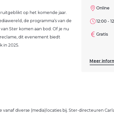
Online
uitgeblikt op het komende jaar.
ediawereld, de programma’s van de
12:00 - 1
van Ster komen aan bod. Of je nu
Gratis
ine reclame, dit evenement biedt
k in 2025.
Meer infor
 vanaf diverse (media)locaties bij. Ster-directeuren Ca