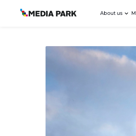
About us
M