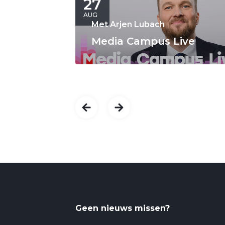
27
AUG
Met Arjen Lubach
Media Campus Live
Geen nieuws missen?