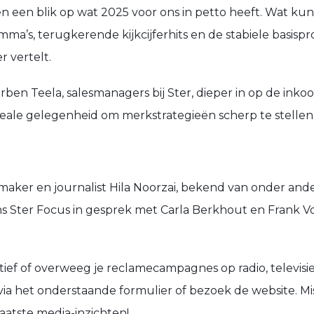
n een blik op wat 2025 voor ons in petto heeft. Wat ku
mma’s, terugkerende kijkcijferhits en de stabiele basi
 vertelt.
ben Teela, salesmanagers bij Ster, dieper in op de ink
deale gelegenheid om merkstrategieën scherp te stellen
iomaker en journalist Hila Noorzai, bekend van onder a
jdens Ster Focus in gesprek met Carla Berkhout en Frank
ctief of overweeg je reclamecampagnes op radio, televisie
via het onderstaande formulier of bezoek de website. M
aatste media-inzichten!