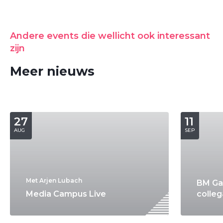
Andere events die wellicht ook interessant
zijn
Meer nieuws
27
11
AUG
SEP
Met Arjen Lubach
BM Ga
Media Campus Live
colleg