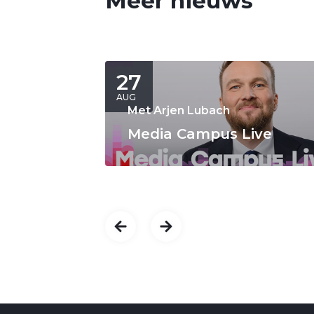
Meer nieuws
27
AUG
Met Arjen Lubach
Media Campus Live