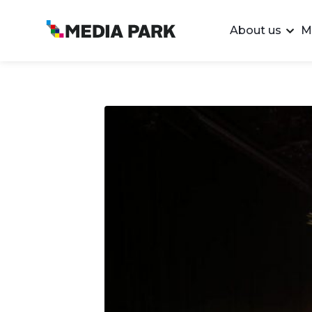
About us
M