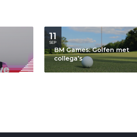
11
SEP
BM Games: Golfen met
collega’s