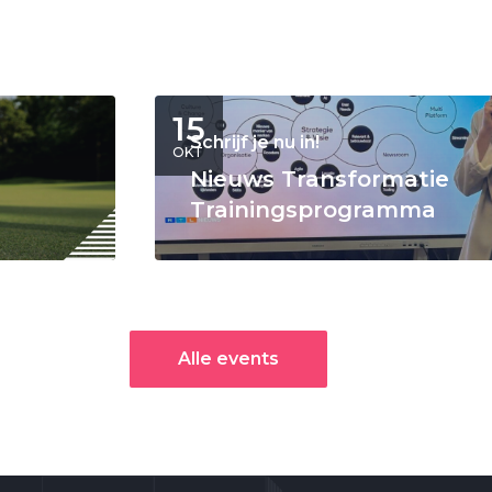
15
Schrijf je nu in!
OKT
Nieuws Transformatie
Trainingsprogramma
Alle events