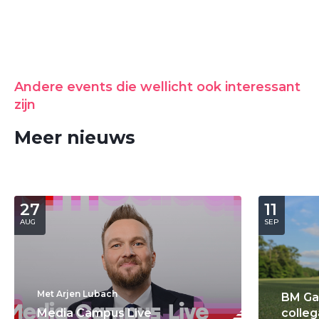
Andere events die wellicht ook interessant
zijn
Meer nieuws
27
11
AUG
SEP
Met Arjen Lubach
BM Ga
Media Campus Live
colleg