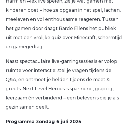
Harm
en
Alex
live spelen, zie je wat gamen met
kinderen doet – hoe ze opgaan in het spel, lachen,
meeleven en vol enthousiasme reageren. Tussen
het gamen door daagt
Bardo Ellens
het publiek
uit met een vrolijke quiz over
Minecraft
, schermtijd
en gamegedrag.
Naast spectaculaire live-gamingsessies is er volop
ruimte voor interactie: stel je vragen tijdens de
Q&A, en ontmoet je helden tijdens de meet &
greets.
Next Level Heroes
is spannend, grappig,
leerzaam én verbindend – een belevenis die je als
gezin samen deelt.
Programma zondag 6 juli 2025