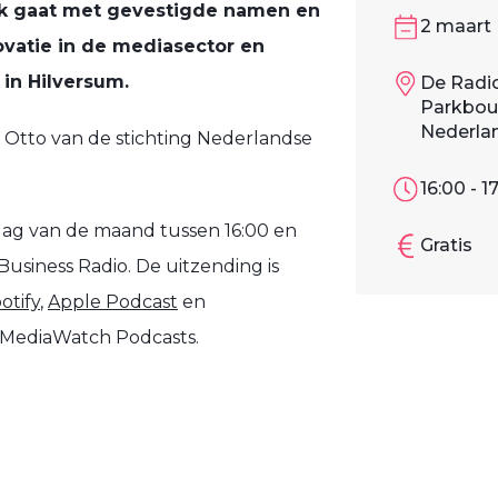
Kok gaat met gevestigde namen en
2 maart
vatie in de mediasector en
in Hilversum.
De Radio
Parkboul
Nederla
o Otto van de stichting Nederlandse
16:00 - 1
dag van de maand tussen 16:00 en
Gratis
usiness Radio. De uitzending is
otify
,
Apple Podcast
en
MediaWatch Podcasts.