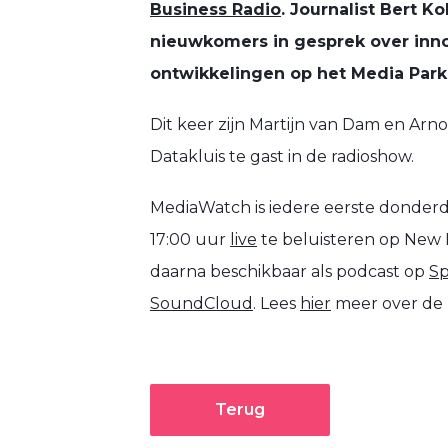
Business Radio
. Journalist Bert 
2
nieuwkomers in gesprek over inno
MAA
ontwikkelingen op het Media Park 
Dit keer zijn Martijn van Dam en Arn
Datakluis te gast in de radioshow.
MediaWatch is iedere eerste donder
17:00 uur
live
te beluisteren op New B
daarna beschikbaar als podcast op
Sp
SoundCloud
. Lees
hier
meer over de 
Terug