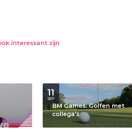
ok interessant zijn
11
SEP
BM Games: Golfen met
collega’s