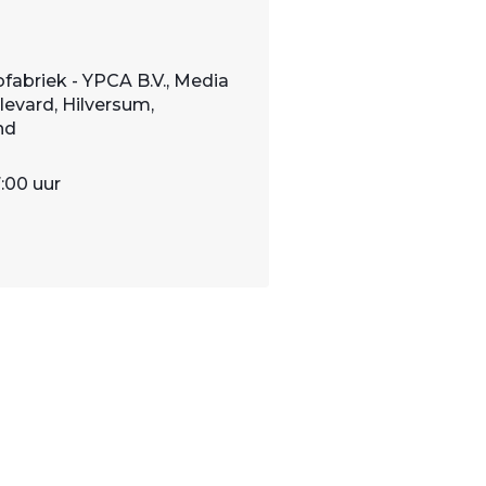
fabriek - YPCA B.V., Media
evard, Hilversum,
nd
7:00 uur