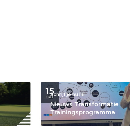
15
Schrijf je nu in!
OKT
Nieuws Transformatie
Trainingsprogramma