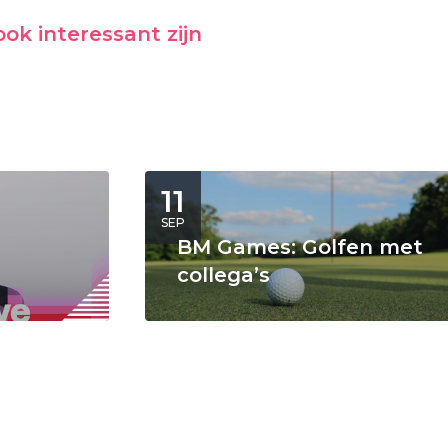
ok interessant zijn
11
SEP
BM Games: Golfen met
collega’s