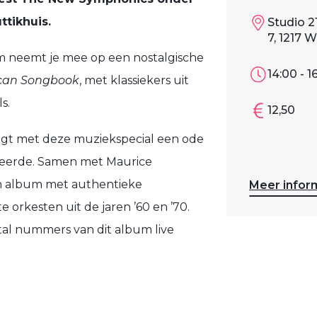
ttikhuis.
Studio 2
7, 1217 
um neemt je mee op een nostalgische
14:00 - 1
can Songbook
, met klassiekers uit
s.
12,50
engt met deze muziekspecial een ode
ireerde. Samen met Maurice
een album met authentieke
Meer infor
e orkesten uit de jaren ’60 en ’70.
tal nummers van dit album live