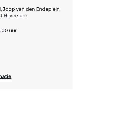
1, Joop van den Endeplein
WJ Hilversum
6:00 uur
matie