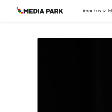
About us
M