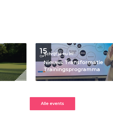
15
Schrijf je nu in!
OKT
Nieuws Transformatie
Trainingsprogramma
Alle events