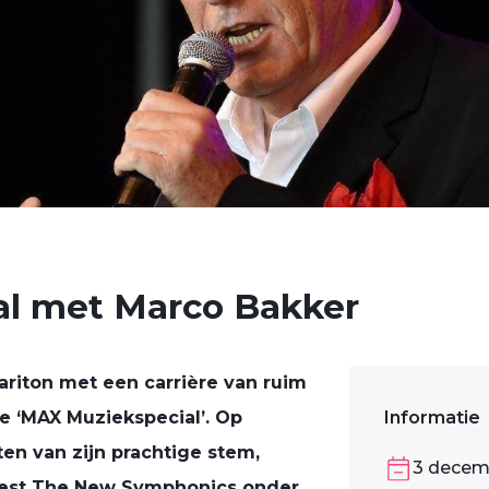
l met Marco Bakker
ariton met een carrière van ruim
re ‘MAX Muziekspecial’. Op
Informatie
en van zijn prachtige stem,
3 decem
kest The New Symphonics onder