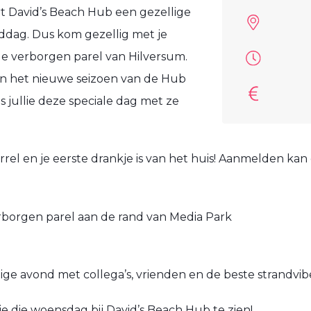
 David’s Beach Hub een gezellige
iddag. Dus kom gezellig met je
 de verborgen parel van Hilversum.
an het nieuwe seizoen van de Hub
 jullie deze speciale dag met ze
orrel en je eerste drankje is van het huis! Aanmelden ka
rborgen parel aan de rand van Media Park
lige avond met collega’s, vrienden en de beste strandvibe
je die woensdag bij
David’s Beach Hub
te zien!