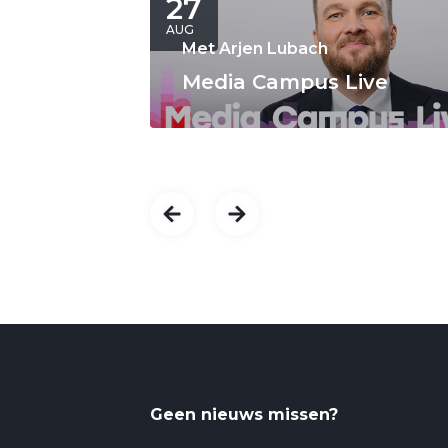
27
AUG
Met Arjen Lubach
Media Campus Live
Geen nieuws missen?