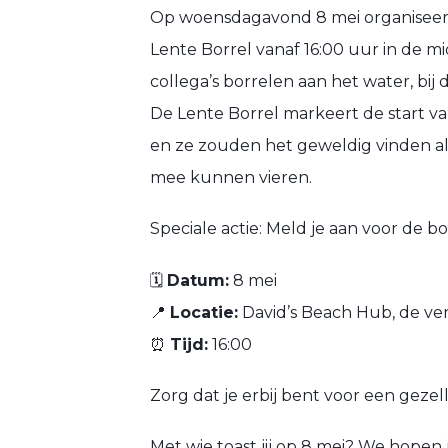
Op woensdagavond 8 mei organiseert
Lente Borrel vanaf 16:00 uur in de m
collega’s borrelen aan het water, bij
De Lente Borrel markeert de start v
en ze zouden het geweldig vinden als
mee kunnen vieren.
Speciale actie: Meld je aan voor de b
🗓
Datum:
8 mei
📍
Locatie:
David’s Beach Hub, de ve
⏰
Tijd:
16:00
Zorg dat je erbij bent voor een gezel
Met wie toast jij op 8 mei? We hopen 