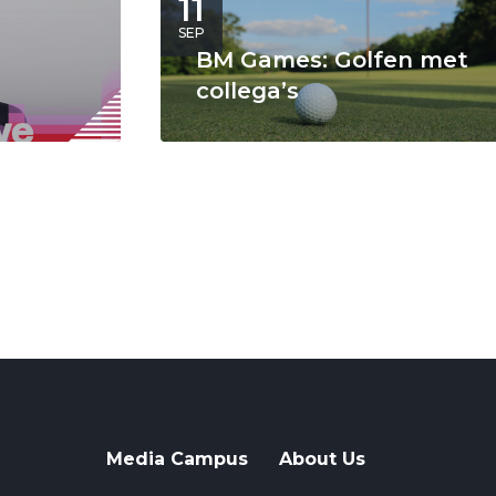
11
SEP
BM Games: Golfen met
collega’s
Media Campus
About Us