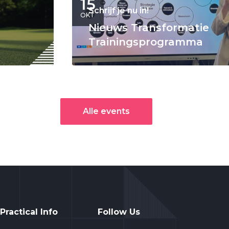
15
Schrijf je nu in!
OKT
Nieuws Transformatie
Trainingsprogramma
Alle events
Practical Info
Follow Us