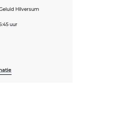
Geluid Hilversum
6:45 uur
matie