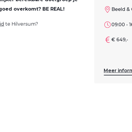
 goed overkomt? BE REAL!
Beeld & 
id
te Hilversum?
09:00 - 1
€ 649,-
Meer infor