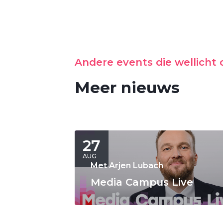
Andere events die wellicht o
Meer nieuws
27
AUG
Met Arjen Lubach
Media Campus Live