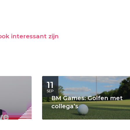
ok interessant zijn
11
SEP
BM Games: Golfen met
collega’s