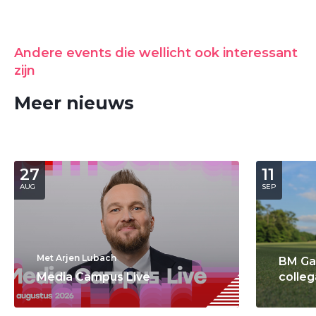
Andere events die wellicht ook interessant
zijn
Meer nieuws
27
11
AUG
SEP
Met Arjen Lubach
BM Ga
Media Campus Live
colleg