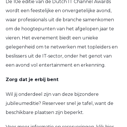
De
10e editie
van de Dutch IT Channel Awards
wordt een
feestelijke en onvergetelijke avond
,
waar professionals uit de branche samenkomen
om de hoogtepunten van het afgelopen jaar te
vieren. Het evenement biedt een unieke
gelegenheid om te netwerken met
topleiders en
beslissers uit de IT-sector
, onder het genot van
een avond vol entertainment en erkenning.
Zorg dat je erbij bent
Wil jij onderdeel zijn van deze bijzondere
jubileumeditie?
Reserveer snel je tafel
, want de
beschikbare plaatsen zijn beperkt.
Voor meer informatie en reserveringen, klik
hier
.