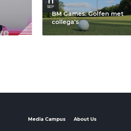
11
SEP
BM Games: Golfen met
collega’s
Media Campus
About Us