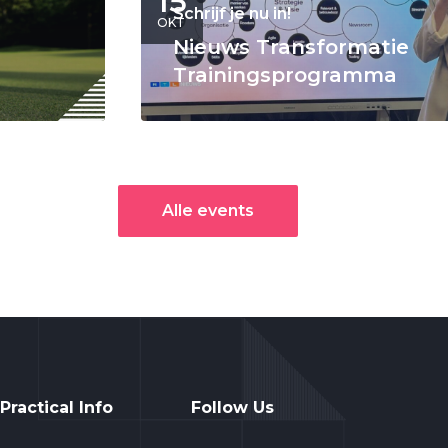
15
Schrijf je nu in!
OKT
Nieuws Transformatie
Trainingsprogramma
Alle events
Practical Info
Follow Us