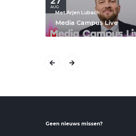
27
AUG
Met Arjen Lubach
Media Campus Live
Geen nieuws missen?