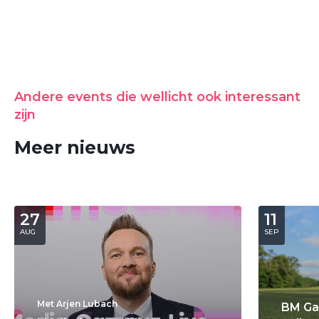
Andere events die wellicht ook interessant
zijn
Meer nieuws
27
11
AUG
SEP
Met Arjen Lubach
BM Ga