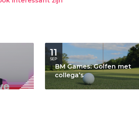
ok interessant zijn
11
SEP
BM Games: Golfen met
collega’s