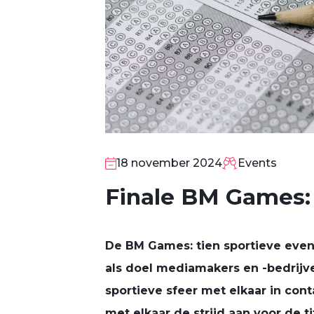
18 november 2024
Events
Finale BM Games: 
De BM Games: tien sportieve eve
als doel mediamakers en -bedrijv
18
sportieve sfeer met elkaar in con
NOV
met elkaar de strijd aan voor de t