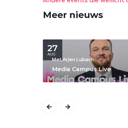
Andere events die wellicht o
Meer nieuws
27
AUG
Met Arjen Lubach
Media Campus Live