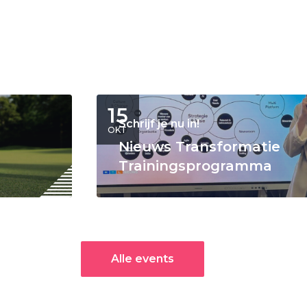
15
Schrijf je nu in!
OKT
Nieuws Transformatie
Trainingsprogramma
Alle events