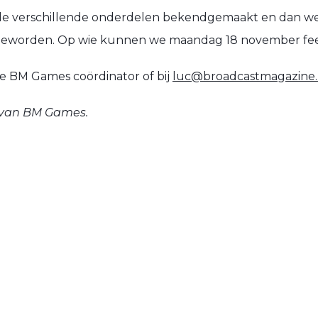
 de verschillende onderdelen bekendgemaakt en dan w
s geworden. Op wie kunnen we maandag 18 november fees
lie BM Games coördinator of bij
luc@broadcastmagazine.
s van BM Games.