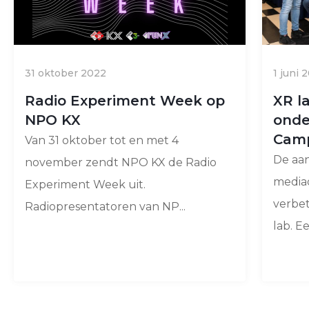
31 oktober 2022
1 juni 
Radio Experiment Week op
XR l
NPO KX
onde
Cam
Van 31 oktober tot en met 4
De aan
november zendt NPO KX de Radio
media
Experiment Week uit.
verbet
Radiopresentatoren van NP...
lab. Een