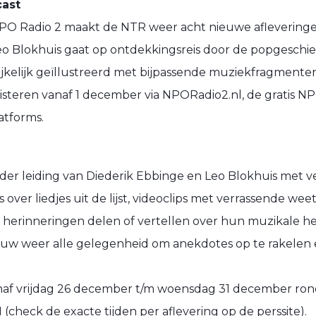
ast
O Radio 2 maakt de NTR weer acht nieuwe aflevering
o Blokhuis gaat op ontdekkingsreis door de popgeschie
ijkelijk geïllustreerd met bijpassende muziekfragmenten
uisteren vanaf 1 december via NPORadio2.nl, de gratis N
atforms.
nder leiding van Diederik Ebbinge en Leo Blokhuis met 
over liedjes uit de lijst, videoclips met verrassende wee
e herinneringen delen of vertellen over hun muzikale h
rouw weer alle gelegenheid om anekdotes op te rakelen 
anaf vrijdag 26 december t/m woensdag 31 december ron
 (check de exacte tijden per aflevering op de perssite).