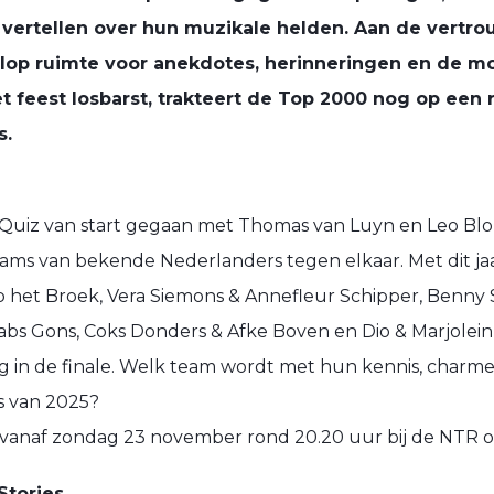
 vertellen over hun muzikale helden. Aan de vertr
 volop ruimte voor anekdotes, herinneringen en de m
t feest losbarst, trakteert de Top 2000 nog op een
s.
 Quiz van start gegaan met Thomas van Luyn en Leo Blok
eams van bekende Nederlanders tegen elkaar. Met dit j
p het Broek, Vera Siemons & Annefleur Schipper, Benny
 Babs Gons, Coks Donders & Afke Boven en Dio & Marjole
 in de finale. Welk team wordt met hun kennis, charme 
s van 2025?
s vanaf zondag 23 november rond 20.20 uur bij de NTR 
Stories