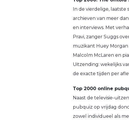
In de vierdelige, laatst
archieven van meer dan 
en interviews. Met ver
Pravi, zanger Suggs ove
muzikant Huey Morgan v
Malcolm McLaren en pian
Uitzending: wekelijks 
de exacte tijden per afle
Top 2000 online pubq
Naast de televisie-uitze
pubquiz op vrijdag don
zowel individueel als me