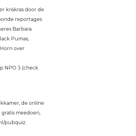
er kriskras door de
toonde reportages
geres Barbara
Black Pumas,
 Horn over
op NPO 3 (check
erkkamer, de online
 gratis meedoen,
nl/pubquiz.