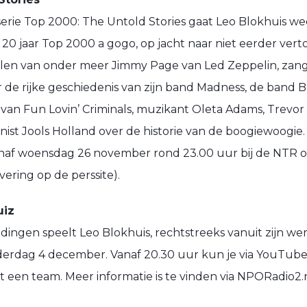
e serie Top 2000: The Untold Stories gaat Leo Blokhuis we
20 jaar Top 2000 a gogo, op jacht naar niet eerder ver
halen van onder meer Jimmy Page van Led Zeppelin, zan
r de rijke geschiedenis van zijn band Madness, de band 
an Fun Lovin’ Criminals, muzikant Oleta Adams, Trevor
ist Jools Holland over de historie van de boogiewoogie.
vanaf woensdag 26 november rond 23.00 uur bij de NTR 
vering op de perssite).
uiz
ndingen speelt Leo Blokhuis, rechtstreeks vanuit zijn w
derdag 4 december. Vanaf 20.30 uur kun je via YouTube
t een team. Meer informatie is te vinden via NPORadio2.