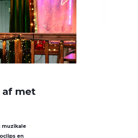
 af met
t muzikale
oclips en