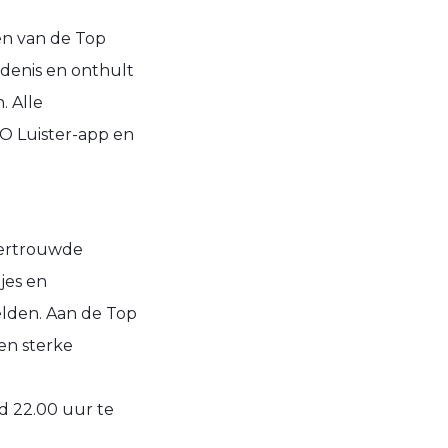
en van de Top
denis en onthult
. Alle
PO Luister-app en
vertrouwde
tjes en
elden. Aan de Top
en sterke
d 22.00 uur te