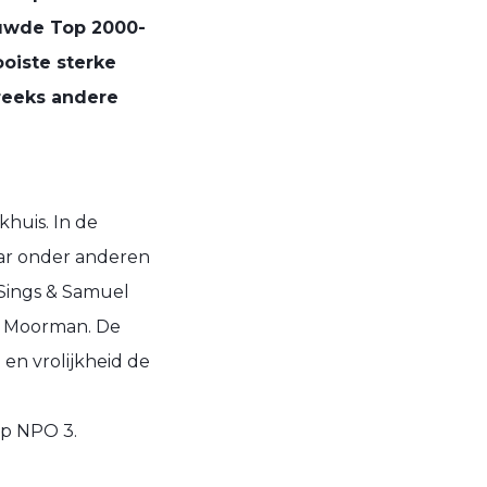
ouwde Top 2000-
ooiste sterke
 reeks andere
huis. In de
aar onder anderen
 Sings & Samuel
in Moorman. De
en vrolijkheid de
op NPO 3.