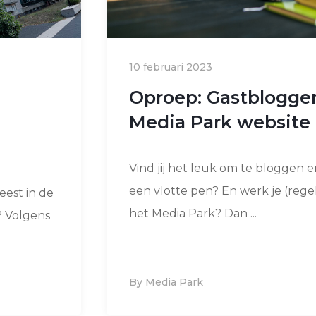
10 februari 2023
Oproep: Gastblogge
Media Park website
2
Vind jij het leuk om te bloggen e
een vlotte pen? En werk je (rege
est in de
het Media Park? Dan ...
? Volgens
By Media Park