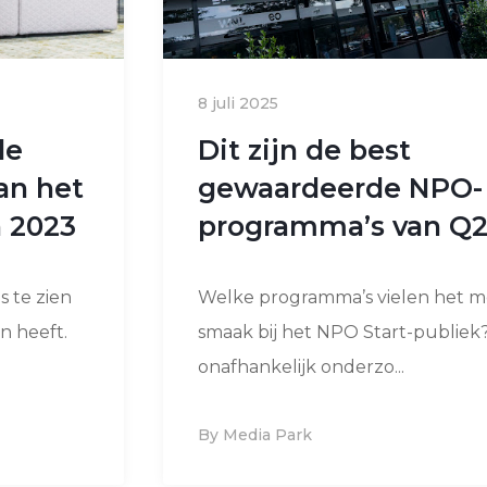
8 juli 2025
de
Dit zijn de best
an het
gewaardeerde NPO-
 2023
programma’s van Q
s te zien
Welke programma’s vielen het me
n heeft.
smaak bij het NPO Start-publiek
onafhankelijk onderzo...
By Media Park