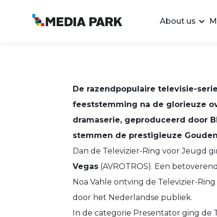
About us
M
De razendpopulaire televisie-seri
feeststemming na de glorieuze ov
dramaserie, geproduceerd door B
stemmen de prestigieuze Gouden 
Dan de Televizier-Ring voor Jeugd g
Vegas
(AVROTROS). Een betoverende 
Noa Vahle ontving de Televizier-Rin
door het Nederlandse publiek.
In de categorie Presentator ging de 