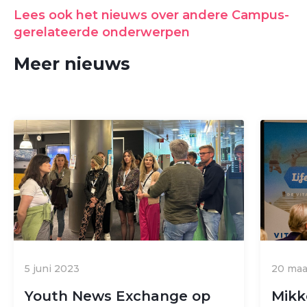
Lees ook het nieuws over andere Campus-
gerelateerde onderwerpen
Meer nieuws
5 juni 2023
20 maa
Youth News Exchange op
Mikk