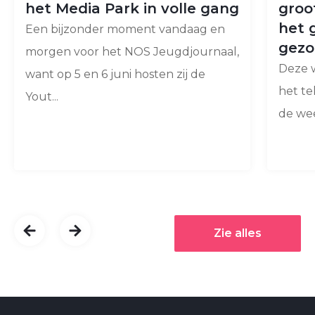
het Media Park in volle gang
groo
het 
Een bijzonder moment vandaag en
gezo
morgen voor het NOS Jeugdjournaal,
Deze w
want op 5 en 6 juni hosten zij de
het te
Yout...
de wee
Zie alles