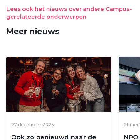
Lees ook het nieuws over andere Campus-
gerelateerde onderwerpen
Meer nieuws
27 december 2023
21 mei
Ook zo benieuwd naar de
NPO