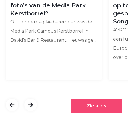
foto’s van de Media Park
op t
Kerstborrel?
gesp
Song
Op donderdag 14 december was de
AVROT
Media Park Campus Kerstborrel in
een f
David's Bar & Restaurant. Het was ge...
Europ
over de
Zie alles